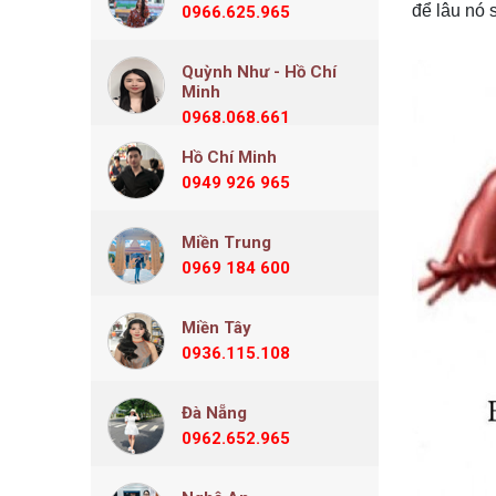
để lâu nó 
0966.625.965
Quỳnh Như - Hồ Chí
Minh
0968.068.661
Hồ Chí Minh
0949 926 965
Miền Trung
0969 184 600
Miền Tây
0936.115.108
Đà Nẵng
0962.652.965