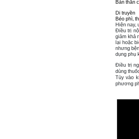
Bản thân c
Di truyền 
Béo phì, t
Hiện nay, 
Điều trị n
giảm khả n
lại hoặc b
nhưng bệnh
dụng phụ 
Điều trị 
dùng thuốc
Tùy vào k
phương phá