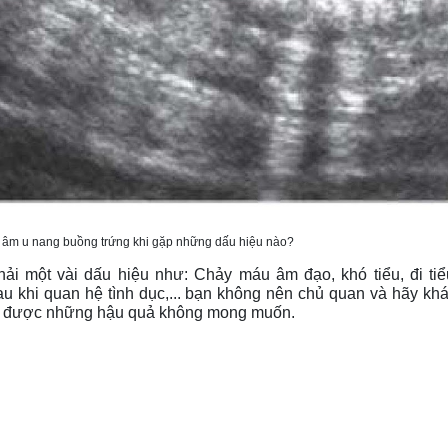
u âm u nang buồng trứng khi gặp những dấu hiệu nào?
ải một vài dấu hiệu như: Chảy máu âm đạo, khó tiểu, đi tiểu
u khi quan hệ tình dục,... bạn không nên chủ quan và hãy kh
nh được những hậu quả không mong muốn.