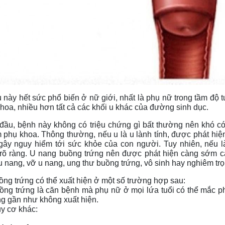
u này hết sức phổ biến ở nữ giới, nhất là phụ nữ trong tầm độ tu
khoa, nhiều hơn tất cả các khối u khác của đường sinh dục.
đầu, bệnh này không có triệu chứng gì bất thường nên khó có 
phụ khoa. Thông thường, nếu u là u lành tính, được phát hiện s
ây nguy hiểm tới sức khỏe của con người. Tuy nhiên, nếu là u 
 rõ ràng. U nang buồng trứng nên được phát hiện càng sớm cà
 nang, vỡ u nang, ung thư buồng trứng, vô sinh hay nghiêm trọ
ng trứng có thể xuất hiện ở một số trường hợp sau:
ng trứng là căn bệnh mà phụ nữ ở mọi lứa tuổi có thể mắc phải
ng gần như không xuất hiện.
y cơ khác: