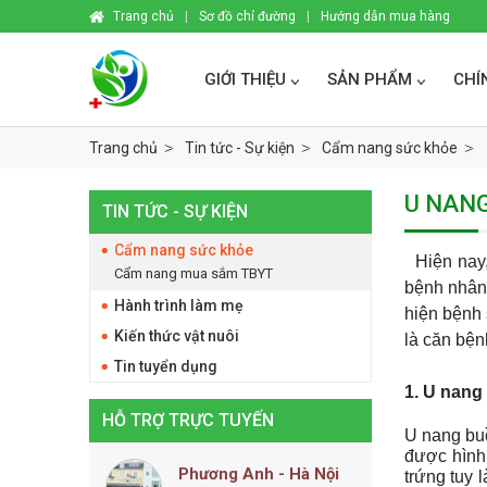
Trang chủ
|
Sơ đồ chỉ đường
|
Hướng dẫn mua hàng
GIỚI THIỆU
SẢN PHẨM
CHÍ
Trang chủ
Tin tức - Sự kiện
Cẩm nang sức khỏe
U NANG
TIN TỨC - SỰ KIỆN
Cẩm nang sức khỏe
Hiện nay
Cẩm nang mua sắm TBYT
bệnh nhân.
Hành trình làm mẹ
hiện bệnh
Kiến thức vật nuôi
là căn bện
Tin tuyển dụng
1. U nang
HỖ TRỢ TRỰC TUYẾN
U nang buồ
được hình 
Phương Anh - Hà Nội
trứng tuy 