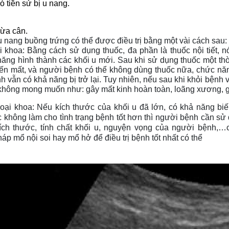
ó tiền sử bị u nang.
hừa cân.
u nang buồng trứng có thể được điều trị bằng một vài cách sau:
ội khoa: Bằng cách sử dụng thuốc, đa phần là thuốc nội tiết, n
ăng hình thành các khối u mới. Sau khi sử dụng thuốc một thời
iến mất, và người bệnh có thể không dùng thuốc nữa, chức nă
 vẫn có khả năng bị trở lại. Tuy nhiên, nếu sau khi khỏi bệnh vẫn
không mong muốn như: gây mất kinh hoàn toàn, loãng xương, 
ngoại khoa: Nếu kích thước của khối u đã lớn, có khả năng b
 không làm cho tình trạng bệnh tốt hơn thì người bệnh cần s
ích thước, tính chất khối u, nguyện vọng của người bệnh,…
p mổ nội soi hay mổ hở để điều trị bệnh tốt nhất có thể 