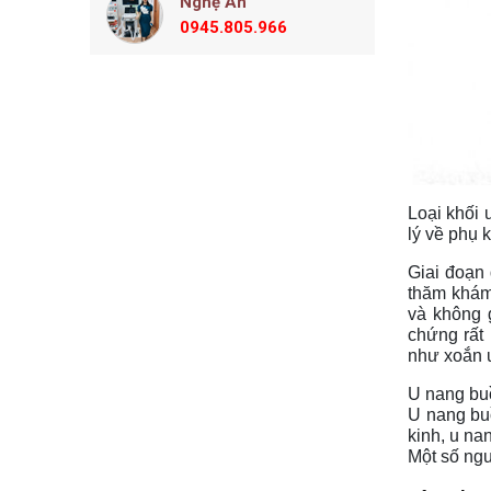
Nghệ An
0945.805.966
Loại khối 
lý về phụ 
Giai đoạn 
thăm khám 
và không g
chứng rất
như xoắn u
U nang buồ
U nang buồ
kinh, u na
Một số ngu