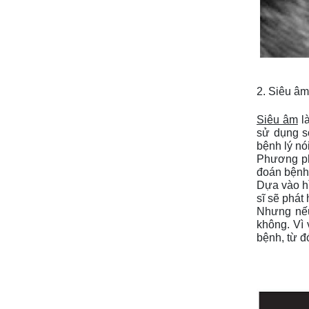
2. Siêu âm
Siêu âm
 l
sử dụng s
bệnh lý nó
Phương phá
đoán bệnh.
Dựa vào hì
sĩ sẽ phát
Nhưng nếu
không. Vì 
bệnh, từ đ