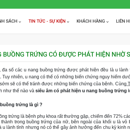
NH SÁCH
TIN TỨC - SỰ KIỆN
KHÁCH HÀNG
LIÊN H
 BUỒNG TRỨNG CÓ ĐƯỢC PHÁT HIỆN NHỜ 
, đa số các u nang buồng trứng được phát hiện đều là u lành 
 Tuy nhiên, u nang có thể có những biến chứng nguy hiểm dưới 
 sớm sẽ có thể tránh được những biến chứng của bệnh. Cùng
 
h như thế nào và
 siêu âm có phát hiện u nang buồng trứng
 
 buồng trứng là gì ?
ng trứng là bệnh phụ khoa rất thường gặp, chiếm đến 72% các b
thành trong buồng trứng của nữ, bên ngoài của khối u là vỏ 
là u lành tính nhưng nó có thể gây ảnh hưởng đến chu kỳ kinh n