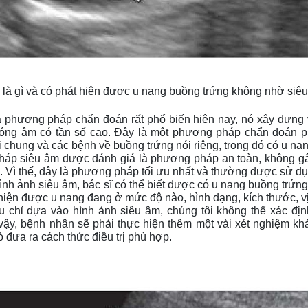
 là gì và có phát hiện được u nang buồng trứng không nhờ si
à phương pháp chẩn đoán rất phổ biến hiện nay, nó xây dựng v
óng âm có tần số cao. Đây là một phương pháp chẩn đoán phổ 
i chung và các bệnh về buồng trứng nói riêng, trong đó có u na
p siêu âm được đánh giá là phương pháp an toàn, không gây h
 Vì thế, đây là phương pháp tối ưu nhất và thường được sử dụ
nh ảnh siêu âm, bác sĩ có thể biết được có u nang buồng trứng
 hiện được u nang đang ở mức độ nào, hình dạng, kích thước, vị
 chỉ dựa vào hình ảnh siêu âm, chúng tôi không thể xác địn
vậy, bệnh nhân sẽ phải thực hiện thêm một vài xét nghiệm khác
ó đưa ra cách thức điều trị phù hợp.