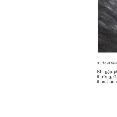
3. Cần đi siê
Khi gặp ph
thường, đa
thân, trá