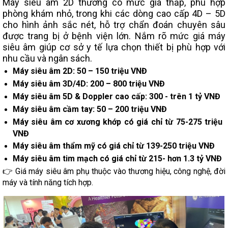
Máy siêu âm 2D thường có mức giá thấp, phù hợp
phòng khám nhỏ, trong khi các dòng cao cấp 4D – 5D
cho hình ảnh sắc nét, hỗ trợ chẩn đoán chuyên sâu
được trang bị ở bệnh viện lớn. Nắm rõ mức giá máy
siêu âm giúp cơ sở y tế lựa chọn thiết bị phù hợp với
nhu cầu và ngân sách.
Máy siêu âm 2D: 50 – 150 triệu VNĐ
Máy siêu âm 3D/4D: 200 – 800 triệu VNĐ
Máy siêu âm 5D & Doppler cao cấp: 300 - trên 1 tỷ VNĐ
Máy siêu âm cầm tay: 50 – 200 triệu VNĐ
Máy siêu âm cơ xương khớp có giá chỉ từ 75-275 triệu
VNĐ
Máy siêu âm thẩm mỹ có giá chỉ từ 139-250 triệu VNĐ
Máy siêu âm tim mạch có giá chỉ từ 215- hơn 1.3 tỷ VNĐ
👉 Giá máy siêu âm phụ thuộc vào thương hiệu, công nghệ, đời
máy và tính năng tích hợp.