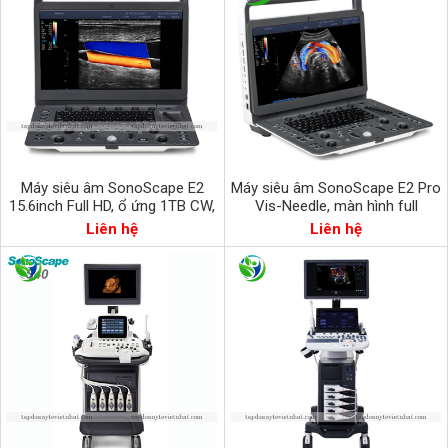
Máy siêu âm SonoScape E2
Máy siêu âm SonoScape E2 Pro
15.6inch Full HD, ổ ứng 1TB CW,
Vis-Needle, màn hình full
PW, TDI
HD15.6inch, ổ cứng 1TB
Liên hệ
Liên hệ