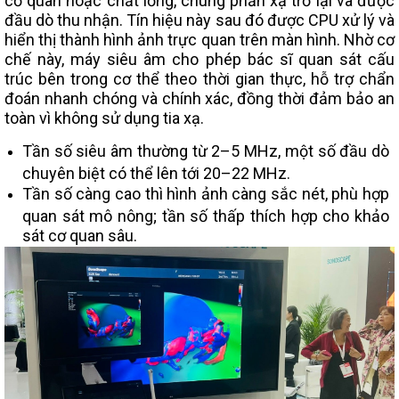
cơ quan hoặc chất lỏng, chúng phản xạ trở lại và được
đầu dò thu nhận. Tín hiệu này sau đó được CPU xử lý và
hiển thị thành hình ảnh trực quan trên màn hình. Nhờ cơ
chế này, máy siêu âm cho phép bác sĩ quan sát cấu
trúc bên trong cơ thể theo thời gian thực, hỗ trợ chẩn
đoán nhanh chóng và chính xác, đồng thời đảm bảo an
toàn vì không sử dụng tia xạ.
Tần số siêu âm thường từ 2–5 MHz, một số đầu dò
chuyên biệt có thể lên tới 20–22 MHz.
Tần số càng cao thì hình ảnh càng sắc nét, phù hợp
quan sát mô nông; tần số thấp thích hợp cho khảo
sát cơ quan sâu.