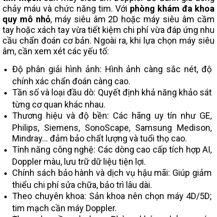
chảy máu và chức năng tim. Với
phòng khám đa khoa
quy mô nhỏ
, máy siêu âm 2D hoặc máy siêu âm cầm
tay hoặc xách tay vừa tiết kiệm chi phí vừa đáp ứng nhu
cầu chẩn đoán cơ bản. Ngoài ra, khi lựa chọn máy siêu
âm, cần xem xét các yếu tố:
Độ phân giải hình ảnh: Hình ảnh càng sắc nét, độ
chính xác chẩn đoán càng cao.
Tần số và loại đầu dò: Quyết định khả năng khảo sát
từng cơ quan khác nhau.
Thương hiệu và độ bền: Các hãng uy tín như GE,
Philips, Siemens, SonoScape, Samsung Medison,
Mindray… đảm bảo chất lượng và tuổi thọ cao.
Tính năng công nghệ: Các dòng cao cấp tích hợp AI,
Doppler màu, lưu trữ dữ liệu tiện lợi.
Chính sách bảo hành và dịch vụ hậu mãi: Giúp giảm
thiểu chi phí sửa chữa, bảo trì lâu dài.
Theo chuyên khoa: Sản khoa nên chọn máy 4D/5D;
tim mạch cần máy Doppler.