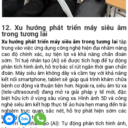
12. Xu hướng phát triển máy siêu âm
trong tương lai
Xu hướng phát triển máy siêu âm trong tương lai
tập
trung vào việc ứng dụng công nghệ hiện đại nhằm nâng
cao độ chính xác, sự tiện lợi và khả năng chẩn đoán
sớm. Trí tuệ nhân tạo (AI) sẽ được tích hợp để tự động
phân tích hình ảnh, hỗ trợ bác sĩ rút ngắn thời gian chẩn
đoán. Máy siêu âm không dây và cầm tay với khả năng
kết nối smartphone, tablet sẽ giúp quá trình khám chữa
bệnh cơ động và thuận tiện hơn. Ngoài ra, siêu âm từ xa
(tele-ultrasound) đang mở ra giải pháp y tế mới, đặc
biệt hữu ích ở vùng sâu vùng xa. Hình ảnh 5D và công
nghệ siêu âm kết hợp thực tế ảo hứa hẹn mang đến trải
nghiệm trực quan, sắc nét, hỗ trợ phát hiện sớm các
bệnh lý phức tạp.
**** Trí tuệ nhân tạo (AI): Tự động phân tích hình ảnh,