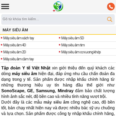
MÁY SIÊU ÂM
Máy siêu âm xách tay
Máy siêu âm 5D
Máy siêu âm 4D
Máy siêu âm tim
Máy siêu âm 2D
Máy siêu âm cơ xương khớp
Máy siêu âm cầm tay
Tập đoàn Y tế Việt Nhật
xin giới thiệu đến quý khách các
dòng
máy siêu âm
hiện đại, đáp ứng nhu cầu chẩn đoán đa
dạng trong y tế. Sản phẩm được nhập khẩu chính hãng từ
những thương hiệu uy tín hàng đầu thế giới như
SonoScape, GE, Samsung, Mindray
đảm bảo chất lượng
hình ảnh sắc nét, độ bền cao và nhiều tính năng vượt trội.
Dưới đây là các mẫu
máy siêu âm
công nghệ cao, độ bền
tốt, bán chạy nhất hiện nay và được nhiều bác sỹ ưu chuộng
và lựa chọn. Sản phẩm được công ty nhập khẩu chính hãng,