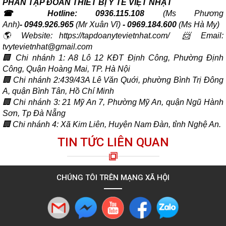
PHẦN TẬP ĐOÀN THIẾT BỊ Y TẾ VIỆT NHẬT
☎ Hotline:
0936.115.108
(Ms Phương
Anh)
-
0949.926.965
(Mr Xuân Vĩ)
- 0969.184.600
(Ms Hà My)
🌎 Website: https://tapdoanytevietnhat.com/ 📨 Email:
tvytevietnhat@gmail.com
🏢 Chi nhánh 1: A8 Lô 12 KĐT Định Công, Phường Định
Công, Quận Hoàng Mai, TP. Hà Nội
🏢 Chi nhánh 2:439/43A Lê Văn Quới, phường Bình Trị Đông
A, quận Bình Tân, Hồ Chí Minh
🏢 Chi nhánh 3: 21 Mỹ An 7, Phường Mỹ An, quận Ngũ Hành
Sơn, Tp Đà Nẵng
🏢 Chi nhánh 4: Xã Kim Liên, Huyện Nam Đàn, tỉnh Nghệ An.
TIN TỨC LIÊN QUAN
CHÚNG TÔI TRÊN MẠNG XÃ HỘI