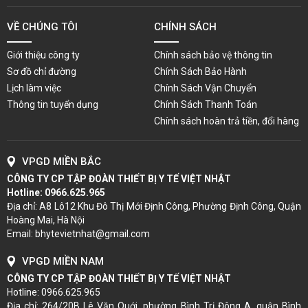
VỀ CHÚNG TÔI
CHÍNH SÁCH
Giới thiệu công ty
Chính sách bảo vệ thông tin
Sơ đồ chỉ đường
Chính Sách Bảo Hành
Lịch làm việc
Chính Sách Vận Chuyển
Thông tin tuyển dụng
Chính Sách Thanh Toán
Chính sách hoàn trả tiền, đổi hàng
VPGD MIỀN BẮC
CÔNG TY CP TẬP ĐOÀN THIẾT BỊ Y TẾ VIỆT NHẬT
Hotline:
0966.625.965
Địa chỉ: A8 Lô12 Khu Đô Thị Mới Định Công, Phường Định Công, Quận
Hoàng Mai, Hà Nội
Email: bhytevietnhat@gmail.com
VPGD MIỀN NAM
CÔNG TY CP TẬP ĐOÀN THIẾT BỊ Y TẾ VIỆT NHẬT
Hotline: 0966.625.965
Địa chỉ: 264/20B Lê Văn Quới, phường Bình Trị Đông A, quận Bình