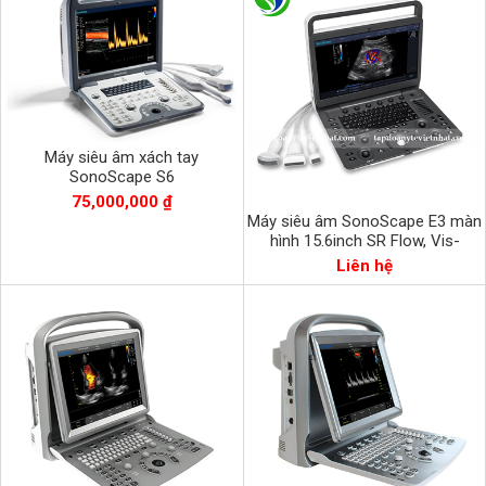
Máy siêu âm xách tay
SonoScape S6
75,000,000 ₫
Máy siêu âm SonoScape E3 màn
hình 15.6inch SR Flow, Vis-
Needle, TDI
Liên hệ