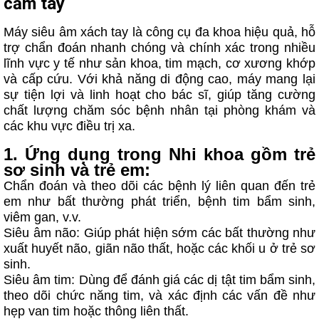
cầm tay
Máy siêu âm xách tay là công cụ đa khoa hiệu quả, hỗ
trợ chẩn đoán nhanh chóng và chính xác trong nhiều
lĩnh vực y tế như sản khoa, tim mạch, cơ xương khớp
và cấp cứu. Với khả năng di động cao, máy mang lại
sự tiện lợi và linh hoạt cho bác sĩ, giúp tăng cường
chất lượng chăm sóc bệnh nhân tại phòng khám và
các khu vực điều trị xa.
1. Ứng dụng trong Nhi khoa gồm trẻ
sơ sinh và trẻ em:
Chẩn đoán và theo dõi các bệnh lý liên quan đến trẻ
em như bất thường phát triển, bệnh tim bẩm sinh,
viêm gan, v.v.
Siêu âm não: Giúp phát hiện sớm các bất thường như
xuất huyết não, giãn não thất, hoặc các khối u ở trẻ sơ
sinh.
Siêu âm tim: Dùng để đánh giá các dị tật tim bẩm sinh,
theo dõi chức năng tim, và xác định các vấn đề như
hẹp van tim hoặc thông liên thất.