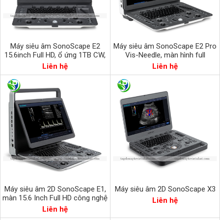
Máy siêu âm SonoScape E2
Máy siêu âm SonoScape E2 Pro
15.6inch Full HD, ổ ứng 1TB CW,
Vis-Needle, màn hình full
PW, TDI
HD15.6inch, ổ cứng 1TB
Liên hệ
Liên hệ
Máy siêu âm 2D SonoScape E1,
Máy siêu âm 2D SonoScape X3
màn 15.6 Inch Full HD công nghệ
Liên hệ
Mỹ
Liên hệ