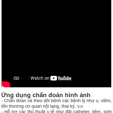
Ứng dụng chẩn đoán hình ảnh
- Chẩn đoán và theo dõi bệnh các bệnh lý như u, viêm,
tổn thương cơ quan nội tạng, thai kỳ, v.v.
-
Hỗ trợ các thủ thuật y tế như đặt catheter, tiêm, sinh