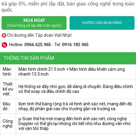
trả góp 0%, miễn phí lắp đặt, bàn giao công nghệ trong toàn
quốc.
MUA NGAY
HƯỚNG DẪN MUA HÀNG
(Giao hàng và lắp đặt toàn quốc)
Chỉ đường đến Tập đoàn Việt Nhật
Hotline:
0966.625.965
- Tel:
0916.183.965
THÔNG TIN SẢN PHẨM
Màn
Màn hình chính 21.5 inch + Màn hình điều khiển cảm ứng
hình:
nhanh 13.3 inch
Thiết
Hệ thống xe đẩy nhỏ gọn, dễ dàng di chuyển. Bảng điều chỉnh
kế ưu
có thể xoay và điều chỉnh độ cao
việt:
Đầu
Đơn tinh thể băng rộng trả về hình ảnh sắc nét, mang đến độ
dò :
nhạy, độ phân giải cao cho trường gần và trường xa
μ-Scan thế hệ mới mang đến hình ảnh sắc nét, công nghệ
Công
Doppler có thể ghi lại những chi tiết nhỏ như đường vân nhỏ
nghệ:
với vận tốc thấp