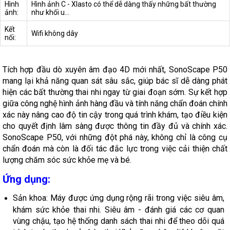
Hình
Hình ảnh C - Xlasto có thể dễ dàng thấy những bất thường
ảnh:
như khối u...
Kết
Wifi không dây
nối:
Tích hợp đầu dò xuyên âm đạo 4D mới nhất, SonoScape P50
mang lại khả năng quan sát sâu sắc, giúp bác sĩ dễ dàng phát
hiện các bất thường thai nhi ngay từ giai đoạn sớm. Sự kết hợp
giữa công nghệ hình ảnh hàng đầu và tính năng chẩn đoán chính
xác này nâng cao độ tin cậy trong quá trình khám, tạo điều kiện
cho quyết định lâm sàng được thông tin đầy đủ và chính xác.
SonoScape P50, với những đột phá này, không chỉ là công cụ
chẩn đoán mà còn là đối tác đắc lực trong việc cải thiện chất
lượng chăm sóc sức khỏe mẹ và bé.
Ứng dụng:
Sản khoa: Máy được ứng dụng rộng rãi trong việc siêu âm,
khám sức khỏe thai nhi. Siêu âm - đánh giá các cơ quan
vùng chậu, tạo hệ thống danh sách thai nhi để theo dõi quá