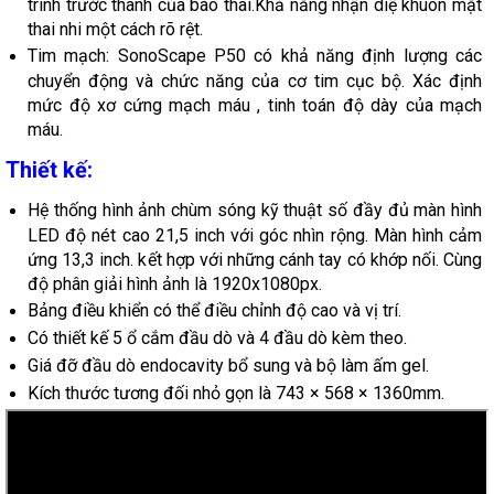
trình trước thanh của bào thai.Khả năng nhận diệ khuôn mặt
thai nhi một cách rõ rệt.
Tim mạch: SonoScape P50 có khả năng định lượng các
chuyển động và chức năng của cơ tim cục bộ. Xác định
mức độ xơ cứng mạch máu , tinh toán độ dày của mạch
máu.
Thiết kế:
Hệ thống hình ảnh chùm sóng kỹ thuật số đầy đủ màn hình
LED độ nét cao 21,5 inch với góc nhìn rộng. Màn hình cảm
ứng 13,3 inch. kết hợp với những cánh tay có khớp nối. Cùng
độ phân giải hình ảnh là 1920x1080px.
Bảng điều khiển có thể điều chỉnh độ cao và vị trí.
C
ó thiết kế 5 ổ cắm đầu dò và 4 đầu dò kèm theo.
Giá đỡ đầu dò endocavity bổ sung và bộ làm ấm gel.
Kích thước tương đối nhỏ gọn là 743 × 568 × 1360mm.