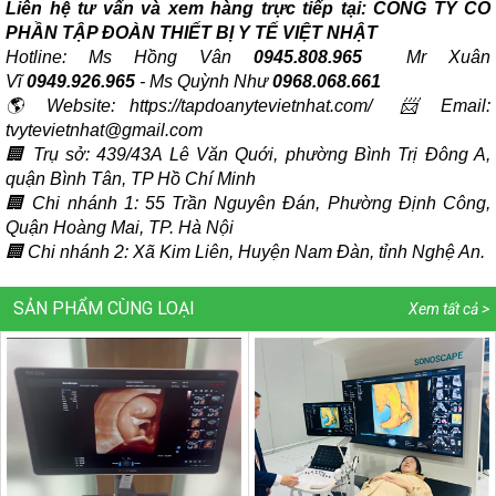
Liên hệ tư vấn và xem hàng trực tiếp tại:
CÔNG TY CỔ
PHẦN TẬP ĐOÀN THIẾT BỊ Y TẾ VIỆT NHẬT
Hotline: Ms Hồng Vân
0945.808.965
Mr Xuân
Vĩ
0949.926.965
-
Ms Quỳnh Như
0968.068.661
🌎 Website: https://tapdoanytevietnhat.com/ 📨 Email:
tvytevietnhat@gmail.com
🏢 Trụ sở:
439/43A Lê Văn Quới, phường Bình Trị Đông A,
quận Bình Tân, TP Hồ Chí Minh
🏢 Chi nhánh 1:
55 Trần Nguyên Đán, Phường Định Công,
Quận Hoàng Mai, TP. Hà Nội
🏢 Chi nhánh 2:
Xã Kim Liên, Huyện Nam Đàn, tỉnh Nghệ An.
SẢN PHẨM CÙNG LOẠI
Xem tất cả >