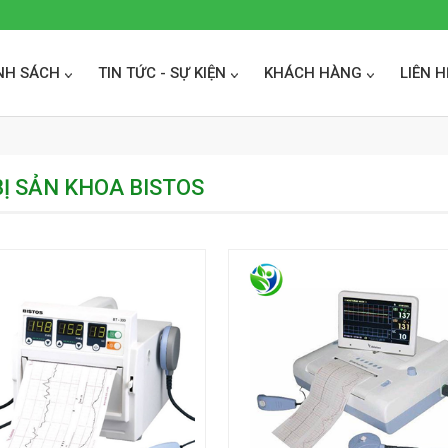
NH SÁCH
TIN TỨC - SỰ KIỆN
KHÁCH HÀNG
LIÊN H
BỊ SẢN KHOA BISTOS