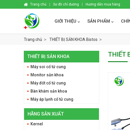
Trang chủ
|
Sơ đồ chỉ đường
|
Hướng dẫn mua hàng
GIỚI THIỆU
SẢN PHẨM
CHÍ
Trang chủ
THIẾT BỊ SẢN KHOA Bistos
THIẾT 
THIẾT BỊ SẢN KHOA
Máy soi cổ tử cung
Monitor sản khoa
Máy đốt cổ tử cung
Bàn khám sản khoa
Máy áp lạnh cổ tử cung
HÃNG SẢN XUẤT
Kernel