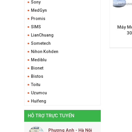
Sony
MedGyn
Promis
SIMS
Máy Mo
30
LianChuang
Sometech
Nihon Kohden
Mediblu
Bionet
Bistos
Toitu
Uzumcu
Huifeng
HỖ TRỢ TRỰC TUYẾN
Phương Anh - Hà Nội