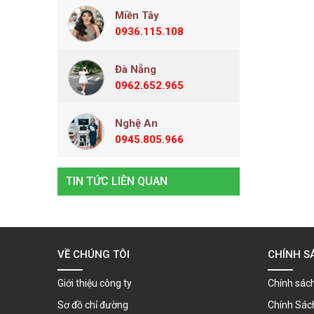
Miền Tây
0936.115.108
Đà Nẵng
0962.652.965
Nghệ An
0945.805.966
TIN TỨC LIÊN QUAN
VỀ CHÚNG TÔI
CHÍNH S
Giới thiệu công ty
Chính sách
Sơ đồ chỉ đường
Chính Sác