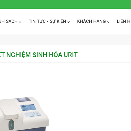
NH SÁCH
TIN TỨC - SỰ KIỆN
KHÁCH HÀNG
LIÊN H
T NGHIỆM SINH HÓA URIT