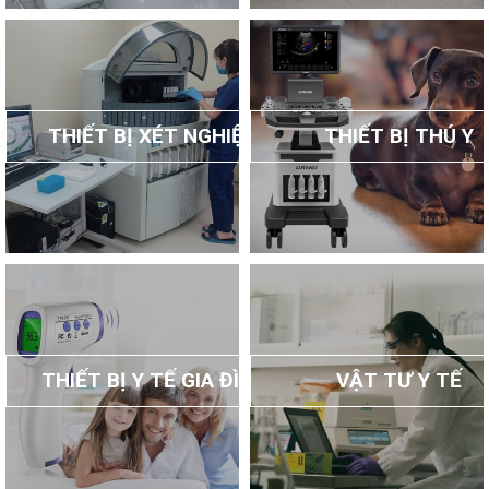
THIẾT BỊ XÉT NGHIỆM
THIẾT BỊ THÚ Y
THIẾT BỊ Y TẾ GIA ĐÌNH
VẬT TƯ Y TẾ