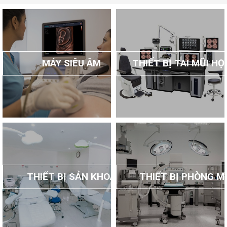
MÁY SIÊU ÂM
THIẾT BỊ TAI MŨI H
THIẾT BỊ SẢN KHOA
THIẾT BỊ PHÒNG M