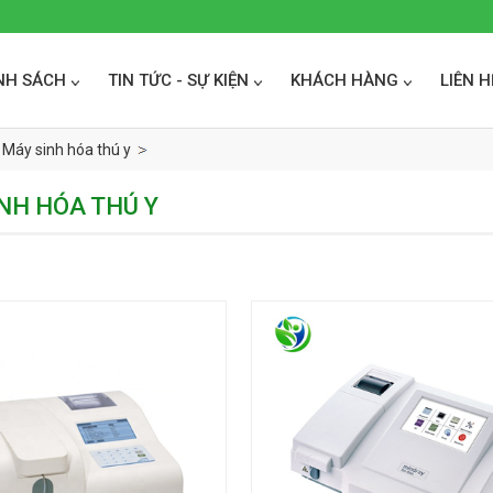
NH SÁCH
TIN TỨC - SỰ KIỆN
KHÁCH HÀNG
LIÊN H
Máy sinh hóa thú y
NH HÓA THÚ Y