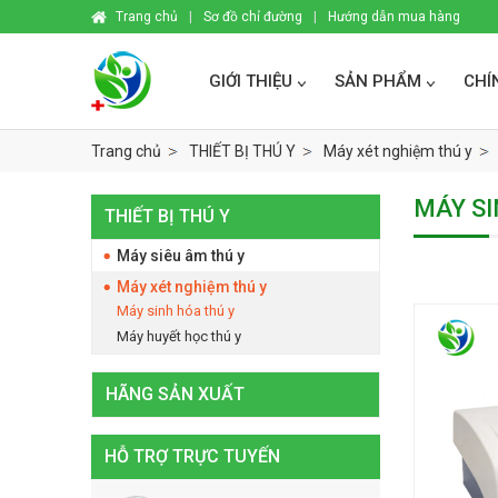
Trang chủ
|
Sơ đồ chỉ đường
|
Hướng dẫn mua hàng
GIỚI THIỆU
SẢN PHẨM
CHÍ
Trang chủ
THIẾT BỊ THÚ Y
Máy xét nghiệm thú y
MÁY SI
THIẾT BỊ THÚ Y
Máy siêu âm thú y
Máy xét nghiệm thú y
Máy sinh hóa thú y
Máy huyết học thú y
HÃNG SẢN XUẤT
HỖ TRỢ TRỰC TUYẾN