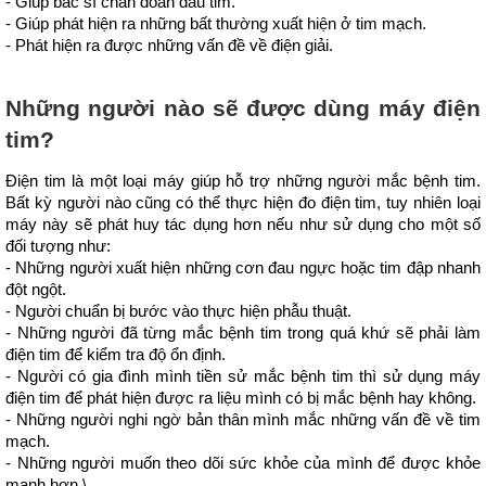
- Giúp bác sĩ chẩn đoán đau tim.
- Giúp phát hiện ra những bất thường xuất hiện ở tim mạch.
- Phát hiện ra được những vấn đề về điện giải.
Những người nào sẽ được dùng máy điện 
tim?
Điện tim là một loại máy giúp hỗ trợ những người mắc bệnh tim. 
Bất kỳ người nào cũng có thể thực hiện đo điện tim, tuy nhiên loại 
máy này sẽ phát huy tác dụng hơn nếu như sử dụng cho một số 
đối tượng như:
- Những người xuất hiện những cơn đau ngực hoặc tim đập nhanh 
đột ngột.
- Người chuẩn bị bước vào thực hiện phẫu thuật.
- Những người đã từng mắc bệnh tim trong quá khứ sẽ phải làm 
điện tim để kiểm tra độ ổn định.
- Người có gia đình mình tiền sử mắc bệnh tim thì sử dụng máy 
điện tim để phát hiện được ra liệu mình có bị mắc bệnh hay không.
- Những người nghi ngờ bản thân mình mắc những vấn đề về tim 
mạch.
- Những người muốn theo dõi sức khỏe của mình để được khỏe 
mạnh hơn.\