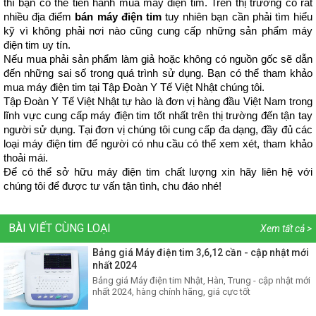
thì bạn có thể tiến hành mua máy điện tim. Trên thị trường có rất 
nhiều địa điểm 
bán máy điện tim
 tuy nhiên bạn cần phải tìm hiểu 
kỹ vì không phải nơi nào cũng cung cấp những sản phẩm máy 
điện tim uy tín.
Nếu mua phải sản phẩm làm giả hoặc không có nguồn gốc sẽ dẫn 
đến những sai số trong quá trình sử dụng. Bạn có thể tham khảo 
mua máy điện tim tại Tập Đoàn Y Tế Việt Nhật chúng tôi.
Tập Đoàn Y Tế Việt Nhật tự hào là đơn vị hàng đầu Việt Nam trong 
lĩnh vực cung cấp máy điện tim tốt nhất trên thị trường đến tận tay 
người sử dụng. Tại đơn vị chúng tôi cung cấp đa dạng, đầy đủ các 
loại máy điện tim để người có nhu cầu có thể xem xét, tham khảo 
thoải mái.
Để có thể sở hữu máy điện tim chất lượng xin hãy liên hệ với 
chúng tôi để được tư vấn tận tình, chu đáo nhé!
BÀI VIẾT CÙNG LOẠI
Xem tất cả >
Bảng giá Máy điện tim 3,6,12 cần - cập nhật mới
nhất 2024
Bảng giá Máy điện tim Nhật, Hàn, Trung - cập nhật mới
nhất 2024, hàng chính hãng, giá cực tốt