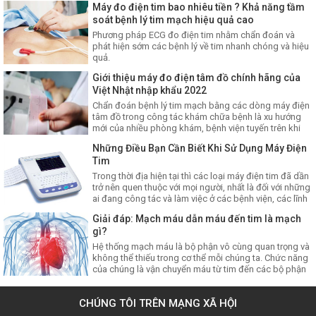
Máy đo điện tim bao nhiêu tiền ? Khả năng tầm
soát bệnh lý tim mạch hiệu quả cao
Phương pháp ECG đo điện tim nhằm chẩn đoán và
phát hiện sớm các bệnh lý về tim nhanh chóng và hiệu
quả.
Giới thiệu máy đo điện tâm đồ chính hãng của
Việt Nhật nhập khẩu 2022
Chẩn đoán bệnh lý tim mạch bằng các dòng máy điện
tâm đồ trong công tác khám chữa bệnh là xu hướng
mới của nhiều phòng khám, bệnh viện tuyến trên khi
thực hiện việc khám và chữa bệnh cho mọi người
Những Điều Bạn Cần Biết Khi Sử Dụng Máy Điện
Tim
Trong thời địa hiện tại thì các loại máy điện tim đã dần
trở nên quen thuộc với mọi người, nhất là đối với những
ai đang công tác và làm việc ở các bệnh viện, các lĩnh
vực y khoa.
Giải đáp: Mạch máu dẫn máu đến tim là mạch
gì?
Hệ thống mạch máu là bộ phận vô cùng quan trọng và
không thể thiếu trong cơ thể mỗi chúng ta. Chức năng
của chúng là vận chuyển máu từ tim đến các bộ phận
khác và ngược lại để duy trì sự sống cho con người.
CHÚNG TÔI TRÊN MẠNG XÃ HỘI