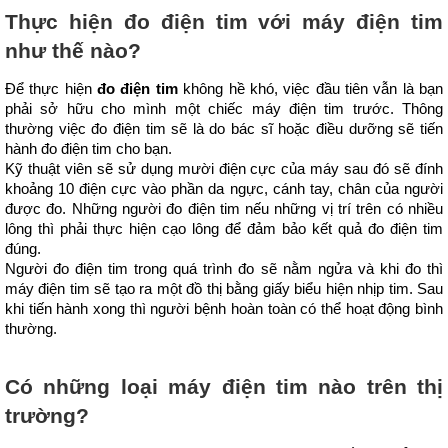
Thực hiện đo điện tim với máy điện tim 
như thế nào?
Để thực hiện 
đo điện tim
 không hề khó, việc đầu tiên vẫn là bạn 
phải sở hữu cho mình một chiếc máy điện tim trước. Thông 
thường việc đo điện tim sẽ là do bác sĩ hoặc điều dưỡng sẽ tiến 
hành đo điện tim cho bạn.
Kỹ thuật viên sẽ sử dụng mười điện cực của máy sau đó sẽ đính 
khoảng 10 điện cực vào phần da ngực, cánh tay, chân của người 
được đo. Những người đo điện tim nếu những vị trí trên có nhiều 
lông thì phải thực hiện cạo lông để đảm bảo kết quả đo điện tim 
đúng.
Người đo điện tim trong quá trình đo sẽ nằm ngửa và khi đo thì 
máy điện tim sẽ tạo ra một đồ thị bằng giấy biểu hiện nhịp tim. Sau 
khi tiến hành xong thì người bệnh hoàn toàn có thể hoạt động bình 
thường.
Có những loại máy điện tim nào trên thị 
trường?