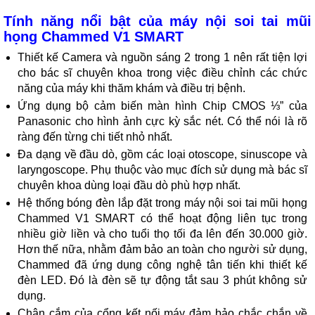
Tính năng nổi bật của máy nội soi tai mũi
họng Chammed V1 SMART
Thiết kế Camera và nguồn sáng 2 trong 1 nên rất tiện lợi
cho bác sĩ chuyên khoa trong việc điều chỉnh các chức
năng của máy khi thăm khám và điều trị bệnh.
Ứng dụng bộ cảm biến màn hình Chip CMOS ⅓” của
Panasonic cho hình ảnh cực kỳ sắc nét. Có thể nói là rõ
ràng đến từng chi tiết nhỏ nhất.
Đa dạng về đầu dò, gồm các loại otoscope, sinuscope và
laryngoscope. Phụ thuộc vào mục đích sử dụng mà bác sĩ
chuyên khoa dùng loại đầu dò phù hợp nhất.
Hệ thống bóng đèn lắp đặt trong máy nội soi tai mũi họng
Chammed V1 SMART có thể hoạt động liên tục trong
nhiều giờ liền và cho tuổi thọ tối đa lên đến 30.000 giờ.
Hơn thế nữa, nhằm đảm bảo an toàn cho người sử dụng,
Chammed đã ứng dụng công nghệ tân tiến khi thiết kế
đèn LED. Đó là đèn sẽ tự động tắt sau 3 phút không sử
dụng.
Chân cắm của cổng kết nối máy đảm bảo chắc chắn về