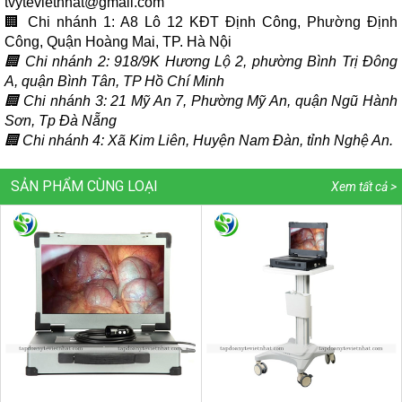
tvytevietnhat@gmail.com
🏢 Chi nhánh 1: A8 Lô 12 KĐT Định Công, Phường Định
Công, Quận Hoàng Mai, TP. Hà Nội
🏢 Chi nhánh 2: 918/9K Hương Lộ 2, phường Bình Trị Đông
A, quận Bình Tân, TP Hồ Chí Minh
🏢 Chi nhánh 3: 21 Mỹ An 7, Phường Mỹ An, quận Ngũ Hành
Sơn, Tp Đà Nẵng
🏢 Chi nhánh 4: Xã Kim Liên, Huyện Nam Đàn, tỉnh Nghệ An.
SẢN PHẨM CÙNG LOẠI
Xem tất cả >