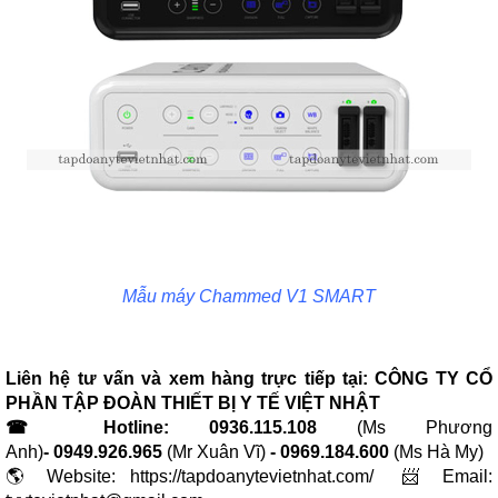
Mẫu máy Chammed V1 SMART
Liên hệ tư vấn và xem hàng trực tiếp tại:
CÔNG TY CỔ
PHẦN TẬP ĐOÀN THIẾT BỊ Y TẾ VIỆT NHẬT
☎ Hotline:
0936.115.108
(Ms Phương
Anh)
-
0949.926.965
(Mr Xuân Vĩ)
- 0969.184.600
(Ms Hà My)
🌎 Website: https://tapdoanytevietnhat.com/ 📨 Email: