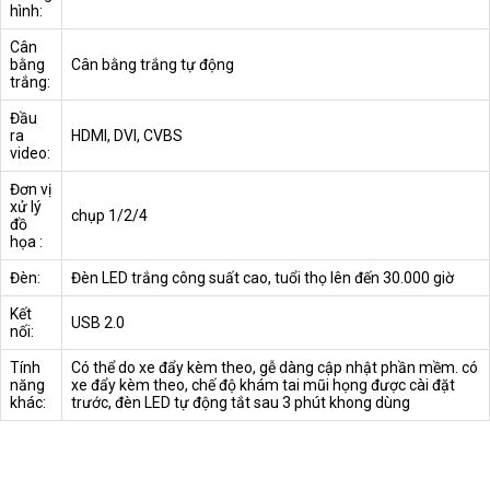
hình:
Cân
bằng
Cân bằng trắng tự động
trắng:
Đầu
ra
HDMI, DVI, CVBS
video:
Đơn vị
xử lý
chụp 1/2/4
đồ
họa :
Đèn:
Đèn LED trắng công suất cao, tuổi thọ lên đến 30.000 giờ
Kết
USB 2.0
nối:
Tính
Có thể do xe đẩy kèm theo, gễ dàng cập nhật phần mềm. có
năng
xe đẩy kèm theo, chế độ khám tai mũi họng được cài đặt
khác:
trước, đèn LED tự động tắt sau 3 phút khong dùng