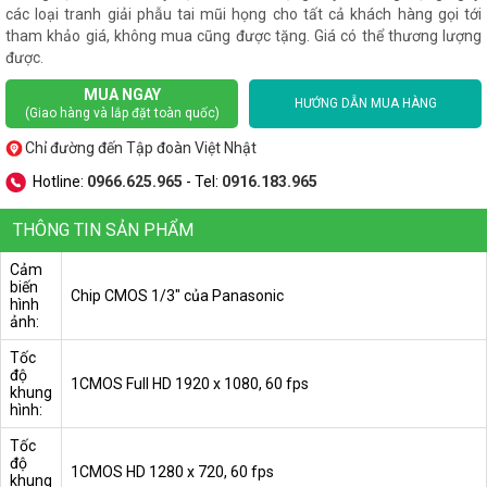
các loại tranh giải phẫu tai mũi họng cho tất cả khách hàng gọi tới
tham khảo giá, không mua cũng được tặng. Giá có thể thương lượng
được.
MUA NGAY
HƯỚNG DẪN MUA HÀNG
(Giao hàng và lắp đặt toàn quốc)
Chỉ đường đến Tập đoàn Việt Nhật
Hotline:
0966.625.965
- Tel:
0916.183.965
THÔNG TIN SẢN PHẨM
Cảm
biến
Chip CMOS 1/3" của Panasonic
hình
ảnh:
Tốc
độ
1CMOS Full HD 1920 x 1080, 60 fps
khung
hình:
Tốc
độ
1CMOS HD 1280 x 720, 60 fps
khung