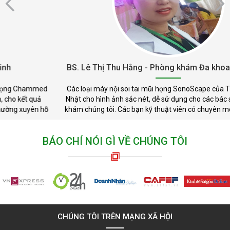
BS. Lê Thị Thu Hằng - Phòng khám Đa khoa Phước Hải
Các loại máy nội soi tai mũi họng SonoScape của Tập đoàn Việt
Nhật cho hình ảnh sắc nét, dễ sử dụng cho các bác sỹ của phòng
khám chúng tôi. Các bạn kỹ thuật viên có chuyên môn và tận tình
BÁO CHÍ NÓI GÌ VỀ CHÚNG TÔI
CHÚNG TÔI TRÊN MẠNG XÃ HỘI