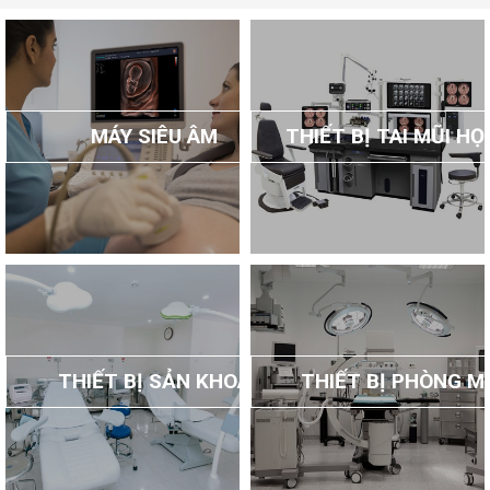
MÁY SIÊU ÂM
THIẾT BỊ TAI MŨI H
THIẾT BỊ SẢN KHOA
THIẾT BỊ PHÒNG M