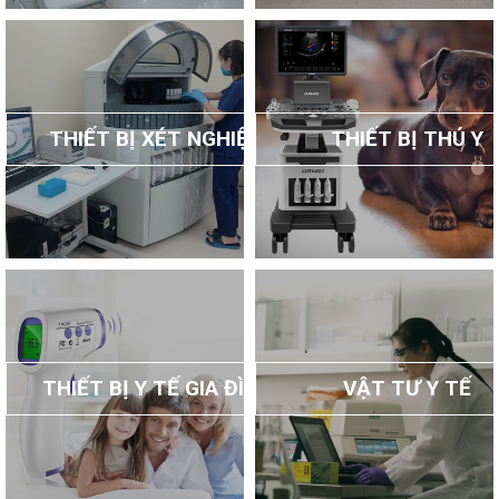
THIẾT BỊ XÉT NGHIỆM
THIẾT BỊ THÚ Y
THIẾT BỊ Y TẾ GIA ĐÌNH
VẬT TƯ Y TẾ