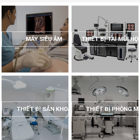
MÁY SIÊU ÂM
THIẾT BỊ TAI MŨI H
THIẾT BỊ SẢN KHOA
THIẾT BỊ PHÒNG M