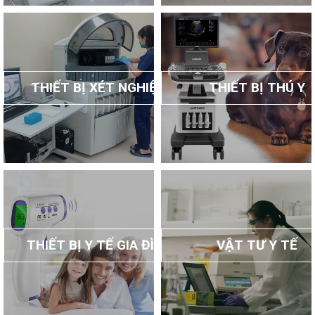
THIẾT BỊ XÉT NGHIỆM
THIẾT BỊ THÚ Y
THIẾT BỊ Y TẾ GIA ĐÌNH
VẬT TƯ Y TẾ