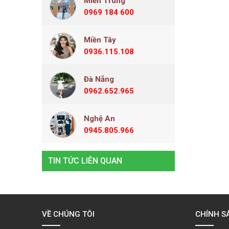
Miền Trung
0969 184 600
Miền Tây
0936.115.108
Đà Nẵng
0962.652.965
Nghệ An
0945.805.966
TIN TỨC LIÊN QUAN
VỀ CHÚNG TÔI
CHÍNH S