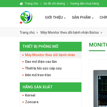
Trang chủ
|
Sơ đồ chỉ đường
|
Hướng dẫn mua hàng
GIỚI THIỆU
SẢN PHẨM
CHÍ
Trang chủ
Máy Monitor theo dõi bệnh nhân Bistos
MONIT
THIẾT BỊ PHÒNG MỔ
Máy Monitor theo dõi bệnh nhân
Dao mổ điện cao tần
Thiết bị hồi sức cấp cứu
Đèn mổ treo trần
HÃNG SẢN XUẤT
Kernel
Zoncare