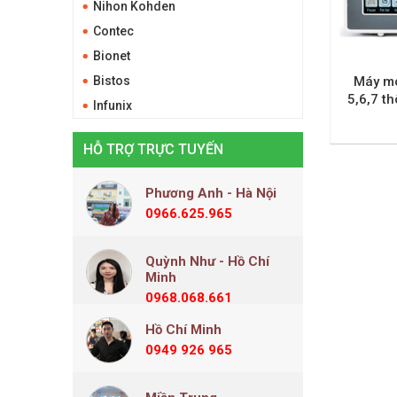
Nihon Kohden
Contec
Bionet
Bistos
Máy mo
5,6,7 t
Infunix
HỖ TRỢ TRỰC TUYẾN
Phương Anh - Hà Nội
0966.625.965
Quỳnh Như - Hồ Chí
Minh
0968.068.661
Hồ Chí Minh
0949 926 965