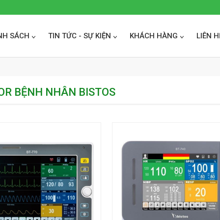
NH SÁCH
TIN TỨC - SỰ KIỆN
KHÁCH HÀNG
LIÊN H
OR BỆNH NHÂN BISTOS