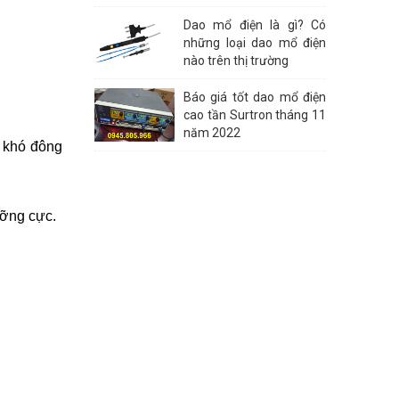
cắt đốt gồm 50W, 80W, 100W, 150W, 200W,
300W, 400W.
Dao mổ điện là gì? Có
những loại dao mổ điện
nào trên thị trường
Báo giá tốt dao mổ điện
cao tần Surtron tháng 11
năm 2022
p khó đông
ưỡng cực.