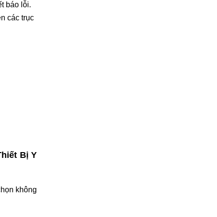
 báo lỗi.
n các trục
hiết Bị Y
 chọn không