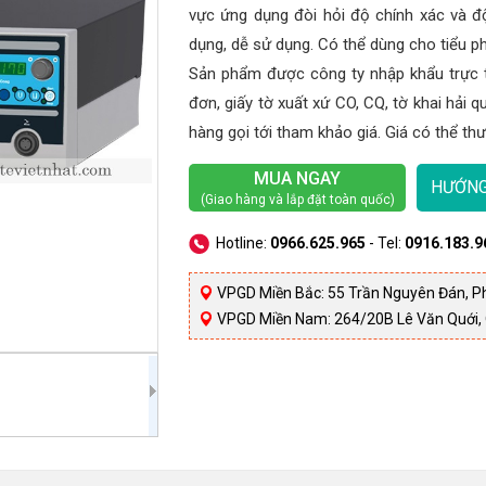
vực ứng dụng đòi hỏi độ chính xác và độ
dụng, dễ sử dụng. Có thể dùng cho tiểu p
Sản phẩm được công ty nhập khẩu trực ti
đơn, giấy tờ xuất xứ CO, CQ, tờ khai hải 
hàng gọi tới tham khảo giá. Giá có thể t
MUA NGAY
HƯỚNG
(Giao hàng và lắp đặt toàn quốc)
Hotline:
0966.625.965
- Tel:
0916.183.9
VPGD Miền Bắc: 55 Trần Nguyên Đán, P
VPGD Miền Nam: 264/20B Lê Văn Quới, 