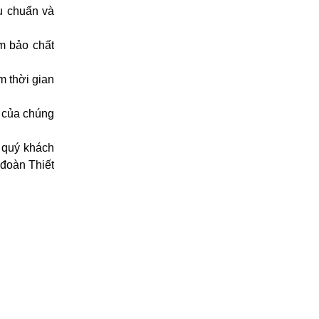
u chuẩn và
m bảo chất
m thời gian
 của chúng
 quý khách
 đoàn Thiết