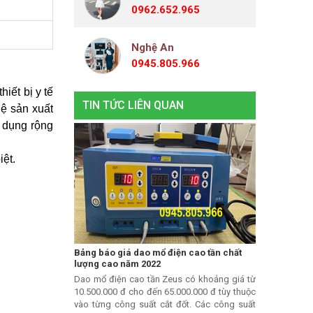
0962.652.965
Nghệ An
0945.805.966
iết bị y tế
TIN TỨC LIÊN QUAN
hệ sản xuất
p dụng rộng
iệt.
Bảng báo giá dao mổ điện cao tần chất
lượng cao năm 2022
Dao mổ điện cao tần Zeus có khoảng giá từ
10.500.000 đ cho đến 65.000.000 đ tùy thuộc
vào từng công suất cắt đốt. Các công suất