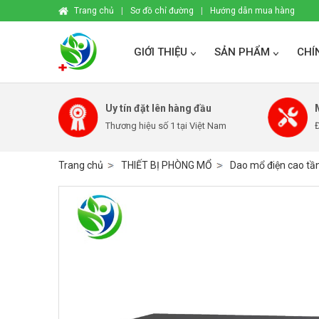
Trang chủ
|
Sơ đồ chỉ đường
|
Hướng dẫn mua hàng
GIỚI THIỆU
SẢN PHẨM
CHÍ
Uy tín đặt lên hàng đầu
Thương hiệu số 1 tại Việt Nam
Đ
Trang chủ
THIẾT BỊ PHÒNG MỔ
Dao mổ điện cao tầ