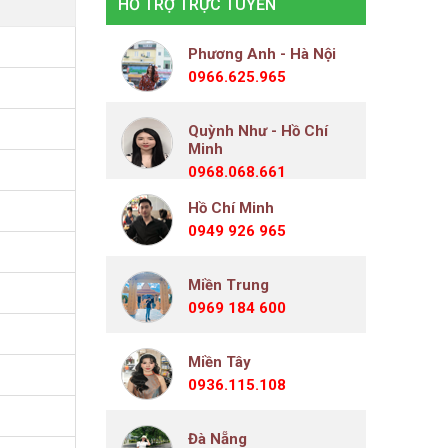
HỖ TRỢ TRỰC TUYẾN
Phương Anh - Hà Nội
0966.625.965
Quỳnh Như - Hồ Chí
Minh
0968.068.661
Hồ Chí Minh
0949 926 965
Miền Trung
0969 184 600
Miền Tây
0936.115.108
Đà Nẵng