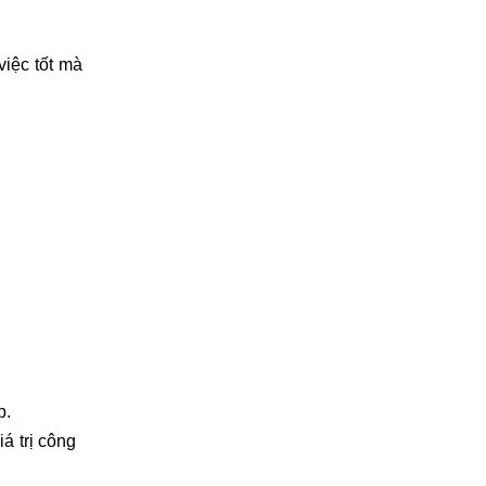
iệc tốt mà
p.
á trị công