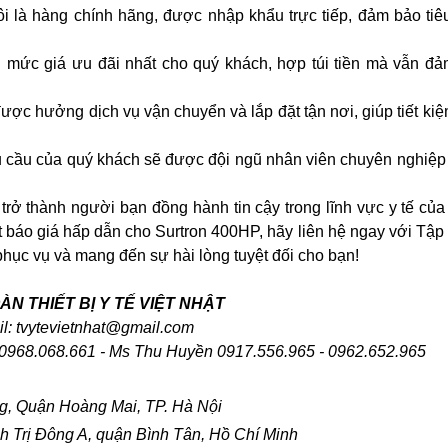
i là hàng chính hãng, được nhập khẩu trực tiếp, đảm bảo tiê
 mức giá ưu đãi nhất cho quý khách, hợp túi tiền mà vẫn đả
ợc hưởng dịch vụ vận chuyển và lắp đặt tận nơi, giúp tiết kiệ
 cầu của quý khách sẽ được đội ngũ nhân viên chuyên nghiệp
.
ở thành người bạn đồng hành tin cậy trong lĩnh vực y tế của
t báo giá hấp dẫn cho Surtron 400HP, hãy liên hệ ngay với Tập
 phục vụ và mang đến sự hài lòng tuyệt đối cho bạn!
ÀN THIẾT BỊ Y TẾ VIỆT NHẬT
il: tvytevietnhat@gmail.com
 0968.068.661 - Ms Thu Huyền 0917.556.965 - 0962.652.965
g, Quận Hoàng Mai, TP. Hà Nội
h Trị Đông A, quận Bình Tân, Hồ Chí Minh