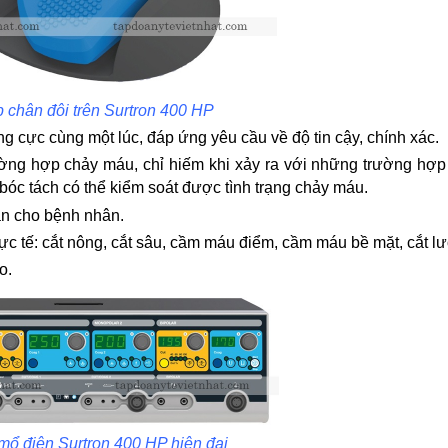
 chân đôi trên Surtron 400 HP
g cực cùng một lúc, đáp ứng yêu cầu về độ tin cậy, chính xác.
rường hợp chảy máu, chỉ hiếm khi xảy ra với những trường hợ
bóc tách có thể kiểm soát được tình trạng chảy máu.
àn cho bệnh nhân.
ực tế: cắt nông, cắt sâu, cầm máu điểm, cầm máu bề mặt, cắt l
o.
ổ điện Surtron 400 HP hiện đại