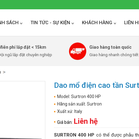
NH SÁCH
TIN TỨC - SỰ KIỆN
KHÁCH HÀNG
LIÊN H
Miễn phí lắp đặt < 15km
Giao hàng toàn quốc
ội ngũ lắp đặt chuyên nghiệp
Giao hàng nhanh chóng tiết
n
Dao mổ điện cao tần Surtr
Model: Surtron 400 HP
Hãng sản xuất: Surtron
Xuất xứ: Italy
Liên hệ
Giá bán:
SURTRON 400 HP
có thể được phẫu thu