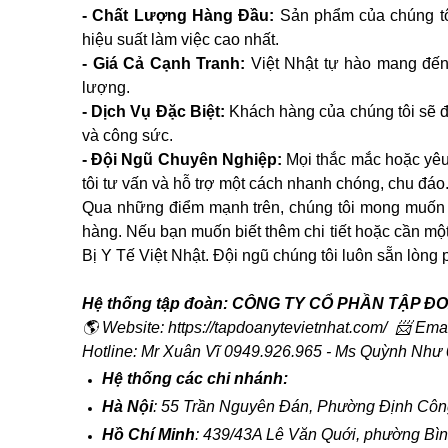
- Chất Lượng Hàng Đầu:
Sản phẩm của chúng tô
hiệu suất làm việc cao nhất.
- Giá Cả Cạnh Tranh:
Việt Nhật tự hào mang đến
lượng.
- Dịch Vụ Đặc Biệt:
Khách hàng của chúng tôi sẽ đư
và công sức.
- Đội Ngũ Chuyên Nghiệp:
Mọi thắc mắc hoặc yêu
tôi tư vấn và hỗ trợ một cách nhanh chóng, chu đáo
Qua những điểm mạnh trên, chúng tôi mong muốn tr
hàng. Nếu bạn muốn biết thêm chi tiết hoặc cần mộ
Bị Y Tế Việt Nhật. Đội ngũ chúng tôi luôn sẵn lòng
Hệ thống tập đoàn: CÔNG TY CỔ PHẦN TẬP ĐO
🌎 Website: https://tapdoanytevietnhat.com/ 📨 Ema
Hotline: Mr Xuân Vĩ 0949.926.965 - Ms Quỳnh Như
Hệ thống các chi nhánh:
Hà Nội
: 55 Trần Nguyên Đán, Phường Định Côn
Hồ Chí Minh
: 439/43A Lê Văn Quới, phường Bìn