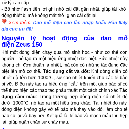
xử lý cao cấp.
- Bộ nhớ flash tiện lợi ghi nhớ cài đặt gần nhất, giúp tái khởi
động thiết bị mà không mất thời gian cài đặt lại.
Xem thêm:
Dao mổ điện cao tần nhập khẩu Hàn-Italy
giá cực ưu đãi
Nguyên lý hoạt động của dao mổ
điện
Zeus 150
Khi một dòng điện chạy qua mô sinh học - như cơ thể con
người - nó tạo ra một hiệu ứng nhiệt đặc biệt. Sức nhiệt này
không chỉ đơn thuần là nhiệt, mà còn có những tác đụng đặc
biệt lên mô cơ thể.
Tác dụng cắt và đốt:
Khi dòng điện có
nhiệt độ lớn hơn 1000°C, sự cao nhiệt khiến cho các tế bào
bị vỡ. Điều này tạo ra hiệu ứng "cắt" trên mô, giúp bác sĩ có
thể thực hiện các thao tác phẫu thuật một cách chính xác.
Tác
dụng cầm máu:
Trong trường hợp dòng điện có nhiệt độ
dưới 1000°C, nó tạo ra một hiệu ứng khác. Tại nhiệt độ này,
dòng điện không gây vỡ tế bào mà thay vào đó, làm cho tế
bào co lại và bay hơi. Kết quả là, tế bào và mạch máu thu hẹp
lại, giúp ngăn chặn sự chảy máu.