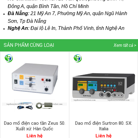
Đông A, quận Bình Tân, Hồ Chí Minh
Đà Nẵng
: 21 Mỹ An 7, Phường Mỹ An, quận Ngũ Hành
Sơn, Tp Đà Nẵng
Nghệ An
: Đại lộ Lê In, Thành Phố Vinh, tỉnh Nghệ An
SẢN PHẨM CÙNG LOẠI
Xem tất cả >
Dao mổ điện cao tần Zeus 50.
Dao mổ điện Surtron 80. SX:
Xuất xứ: Hàn Quốc
Italia
Liên hệ
Liên hệ