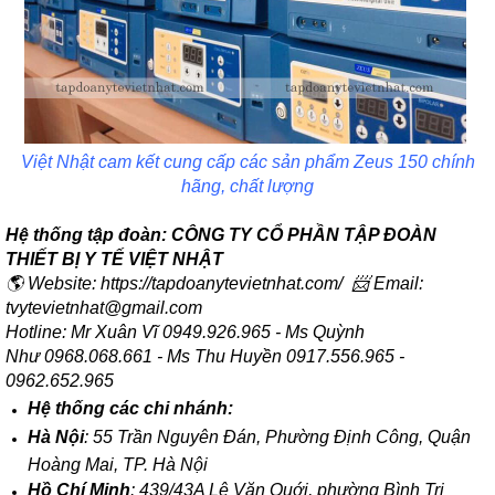
Việt Nhật cam kết cung cấp các sản phẩm Zeus 150 chính
hãng, chất lượng
Hệ thống tập đoàn: CÔNG TY CỔ PHẦN TẬP ĐOÀN
THIẾT BỊ Y TẾ VIỆT NHẬT
🌎 Website: https://tapdoanytevietnhat.com/ 📨 Email:
tvytevietnhat@gmail.com
Hotline: Mr Xuân Vĩ 0949.926.965 - Ms Quỳnh
Như 0968.068.661 - Ms Thu Huyền 0917.556.965 -
0962.652.965
Hệ thống các chi nhánh:
Hà Nội
: 55 Trần Nguyên Đán, Phường Định Công, Quận
Hoàng Mai, TP. Hà Nội
Hồ Chí Minh
: 439/43A Lê Văn Quới, phường Bình Trị