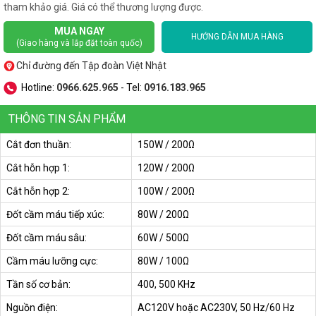
tham khảo giá. Giá có thể thương lượng được.
MUA NGAY
HƯỚNG DẪN MUA HÀNG
(Giao hàng và lắp đặt toàn quốc)
Chỉ đường đến Tập đoàn Việt Nhật
Hotline:
0966.625.965
- Tel:
0916.183.965
THÔNG TIN SẢN PHẨM
Cắt đơn thuần:
150W / 200Ω
Cắt hỗn hợp 1:
120W / 200Ω
Cắt hỗn hợp 2:
100W / 200Ω
Đốt cầm máu tiếp xúc:
80W / 200Ω
Đốt cầm máu sâu:
60W / 500Ω
Cầm máu lưỡng cực:
80W / 100Ω
Tần số cơ bản:
400, 500 KHz
Nguồn điện:
AC120V hoặc AC230V, 50 Hz/60 Hz