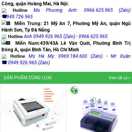
Công, quận Hoàng Mai, Hà Nội.
Ms Phương Anh: 0966.625.965 (Zalo)
Hotline
- 0949.726.965
21 Mỹ An 7, Phường Mỹ An, quận Ngũ
Miền Trung:
Hành Sơn, Tp Đà Nẵng
Anh
0949.926.965 (Zalo) -
0966.625.965
Hotline
439/43A Lê Văn Quới, Phường Bình Trị
Miền Nam:
Đông A, quận Bình Tân, Hồ Chí Minh
Ms Hà My: 0969.184.600 (Zalo) - Mr Xuân
Hotline
Vĩ: 0949.926.965 (Zalo)
SẢN PHẨM CÙNG LOẠI
Xem tất cả >