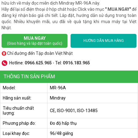
hữu ích về máy đọc miễn dịch Mindray MR-96A này.
Hãy để lại số điện thoại ở hộp chát hoặc Click vào mục
" MUA NGAY"
để
đăng ký nhận báo giá chi tiết. Lắp đặt, hướng dẫn sử dụng trong toàn
quốc. Nhiều khuyến mãi, ưu đãi về quà tặng khi mua máy tại Việt
Nhật.
MUA NGAY
HƯỚNG DẪN MUA HÀNG
(Giao hàng và lắp đặt toàn quốc)
Chỉ đường đến Tập đoàn Việt Nhật
Hotline:
0966.625.965
- Tel:
0916.183.965
THÔNG TIN SẢN PHẨM
Model:
MR-96A
Hãng sản xuất:
Mindray
Tiêu chuẩn chất
CE, ISO-9001, ISO-13485
lượng:
Phương pháp đo:
Đo độ hấp thụ
Loại khay đọc:
96/48 giếng