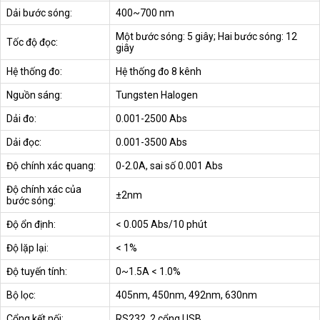
Dải bước sóng:
400~700 nm
Một bước sóng: 5 giây; Hai bước sóng: 12
Tốc độ đọc:
giây
Hệ thống đo:
Hệ thống đo 8 kênh
Nguồn sáng:
Tungsten Halogen
Dải đo:
0.001-2500 Abs
Dải đọc:
0.001-3500 Abs
Độ chính xác quang:
0-2.0A, sai số 0.001 Abs
Độ chính xác của
±2nm
bước sóng:
Độ ổn định:
< 0.005 Abs/10 phút
Độ lặp lại:
< 1%
Độ tuyến tính:
0~1.5A < 1.0%
Bộ lọc:
405nm, 450nm, 492nm, 630nm
Cổng kết nối:
RS232, 2 cổng USB