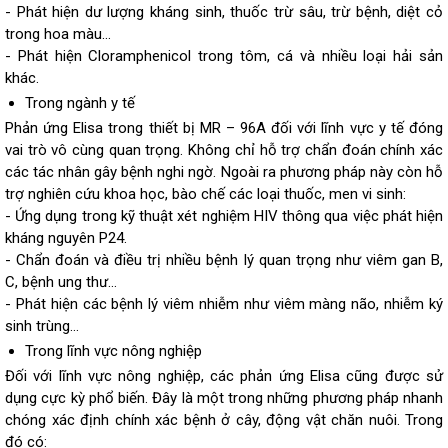
- Phát hiện dư lượng kháng sinh, thuốc trừ sâu, trừ bệnh, diệt cỏ
trong hoa màu…
- Phát hiện Cloramphenicol trong tôm, cá và nhiều loại hải sản
khác.
Trong ngành y tế
Phản ứng Elisa trong thiết bị MR – 96A đối với lĩnh vực y tế đóng
vai trò vô cùng quan trọng. Không chỉ hỗ trợ chẩn đoán chính xác
các tác nhân gây bệnh nghi ngờ. Ngoài ra phương pháp này còn hỗ
trợ nghiên cứu khoa học, bào chế các loại thuốc, men vi sinh:
- Ứng dụng trong kỹ thuật xét nghiệm HIV thông qua việc phát hiện
kháng nguyên P24.
- Chẩn đoán và điều trị nhiều bệnh lý quan trọng như viêm gan B,
C, bệnh ung thư…
- Phát hiện các bệnh lý viêm nhiễm như viêm màng não, nhiễm ký
sinh trùng…
Trong lĩnh vực nông nghiệp
Đối với lĩnh vực nông nghiệp, các phản ứng Elisa cũng được sử
dụng cực kỳ phổ biến. Đây là một trong những phương pháp nhanh
chóng xác định chính xác bệnh ở cây, động vật chăn nuôi. Trong
đó có: