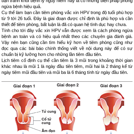
bạn tránh khỏi bệnh lý nguy hiểm này là có những biện pháp phòng 
ngừa bệnh hiệu quả.
Cụ thể làm bạn cần tiêm phòng vắc xin HPV trong độ tuổi phù hợp 
từ 9 tới 26 tuổi. Đây là giai đoạn được chỉ định là phù hợp và cần 
thiết để tiêm phòng, bất luận là đã có quan hệ tình dục hay chưa.
Tính cho tới đây vắc xin HPV vẫn được xem là cách phòng ngừa 
bệnh an toàn và có hiệu quả nhất theo các chuyên gia đánh giá. 
Vậy nên bạn cũng cần tìm hiểu kỹ hơn về tiêm phòng cũng như 
đọc qua các bài báo chính thống viết về nội dung này để có sự 
chuẩn bị kỹ lưỡng hơn cho những lần tiêm đầu tiên.
Lịch tiêm cố định cụ thể cần tiêm là 3 mũi trong khoảng thời gian 
khác nhau là mũi 1 là ngày đầu tiên tiêm, mũi hai là 2 tháng kể từ 
ngày tiêm mũi đầu tiên và mũi ba là 6 tháng tính từ ngày đầu tiên. 