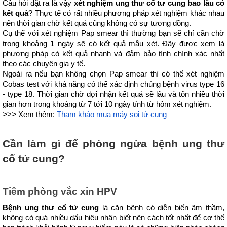
Câu hỏi đặt ra là vậy 
xét nghiệm ung thư cổ tư cung bao lâu có 
kết quả
? Thực tế có rất nhiều phương pháp xét nghiệm khác nhau 
nên thời gian chờ kết quả cũng không có sự tương đồng.
Cụ thể với xét nghiệm Pap smear thì thường bạn sẽ chỉ cần chờ 
trong khoảng 1 ngày sẽ có kết quả mẫu xét. Đây được xem là 
phương pháp có kết quả nhanh và đảm bảo tính chính xác nhất 
theo các chuyên gia y tế.
Ngoài ra nếu bạn không chọn Pap smear thì có thể xét nghiệm 
Cobas test với khả năng có thể xác định chủng bệnh virus type 16 
- type 18. Thời gian chờ đợi nhận kết quả sẽ lâu và tốn nhiều thời 
gian hơn trong khoảng từ 7 tới 10 ngày tính từ hôm xét nghiệm.
>>> Xem thêm: 
Tham khảo mua máy soi tử cung
Cần làm gì để phòng ngừa bệnh ung thư 
cổ tử cung?
Tiêm phòng vắc xin HPV
Bệnh ung thư cổ tử cung
 là căn bệnh có diễn biến âm thầm, 
không có quá nhiều dấu hiệu nhận biết nên cách tốt nhất để cơ thể 