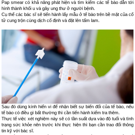
Pap smear có khả năng phát hiện và tìm kiếm các tế bào dẫn tới 
hình thành khối u và gây ung thư ở người bệnh.
Cụ thể các bác sĩ sẽ tiến hành lấy mẫu ở tế bào trên bề mặt của cổ 
tử cung trộn cùng dịch cố định và đặt lên tấm lam.
Sau đó dùng kính hiển vi để nhận biết sự biến đổi của tế bào, nếu 
tế bào có điều gì bất thường thì cần tiến hành kiểm tra thêm.
Thực tế việc xét nghiệm này sẽ có tần suất dựa vào độ tuổi và tình 
trạng sức khỏe nên trước khi thực hiện thì bạn cần trao đổi thông 
tin kỹ với bác sĩ.