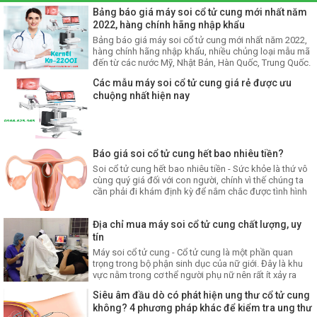
Bảng báo giá máy soi cổ tử cung mới nhất năm
2022, hàng chính hãng nhập khẩu
Bảng báo giá máy soi cổ tử cung mới nhất năm 2022,
hàng chính hãng nhập khẩu, nhiều chủng loại mẫu mã
đến từ các nước Mỹ, Nhật Bản, Hàn Quốc, Trung Quốc.
Máy soi cổ tử cung có giá bán rẻ nhất thị trường tại
Các mẫu máy soi cổ tử cung giá rẻ được ưu
công ty Việt Nhật.
chuộng nhất hiện nay
Báo giá soi cổ tử cung hết bao nhiêu tiền?
Soi cổ tử cung hết bao nhiêu tiền - Sức khỏe là thứ vô
cùng quý giá đối với con người, chính vì thế chúng ta
cần phải đi khám định kỳ để nắm chắc được tình hình
sức khỏe của mình nhất.
Địa chỉ mua máy soi cổ tử cung chất lượng, uy
tín
Máy soi cổ tử cung - Cổ tử cung là một phần quan
trọng trong bộ phận sinh dục của nữ giới. Đây là khu
vực nằm trong cơ thể người phụ nữ nên rất ít xảy ra
bệnh lý nhưng một khi đã xảy ra bệnh lý thì sẽ rất nguy
Siêu âm đầu dò có phát hiện ung thư cổ tử cung
hiểm. Bởi vì ở trong cơ thể nên để chẩn đoán bệnh cổ
không? 4 phương pháp khác để kiểm tra ung thư
tử cung sẽ cần đến một chiếc máy tran