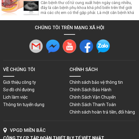
cổ tử
Căn bệnh thư cổ tử cung xuất hiện ngày càng nhiều,
đây là căn bệnh phụ khoa khá phổ biến trên thế giới
mà các chị em có thể gặp phải. Là một căn bệnh khá
nghiêm trọng tuy nhiên lại không có dấu hiệu rõ ràng.
Liệu siêu âm đầu dò có phát hiện ung thư cổ tử cung
CHÚNG TÔI TRÊN MẠNG XÃ HỘI
không? Hãy cùng Tập đoàn Y tế Việt Nhật
VỀ CHÚNG TÔI
CHÍNH SÁCH
Giới thiệu công ty
Chính sách bảo vệ thông tin
Sơ đồ chỉ đường
Chính Sách Bảo Hành
Lịch làm việc
Chính Sách Vận Chuyển
Thông tin tuyển dụng
Chính Sách Thanh Toán
Chính sách hoàn trả tiền, đổi hàng
VPGD MIỀN BẮC
CÔNG TY CP TẬP ĐOÀN THIẾT BỊ Y TẾ VIỆT NHẬT