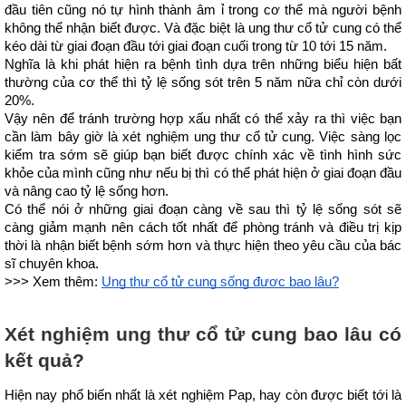
đầu tiên cũng nó tự hình thành âm ỉ trong cơ thể mà người bệnh 
không thể nhận biết được. Và đặc biệt là ung thư cổ tử cung có thể 
kéo dài từ giai đoạn đầu tới giai đoạn cuối trong từ 10 tới 15 năm. 
Nghĩa là khi phát hiện ra bệnh tình dựa trên những biểu hiện bất 
thường của cơ thể thì tỷ lệ sống sót trên 5 năm nữa chỉ còn dưới 
20%.
Vậy nên để tránh trường hợp xấu nhất có thể xảy ra thì việc bạn 
cần làm bây giờ là xét nghiệm ung thư cổ tử cung. Việc sàng lọc 
kiểm tra sớm sẽ giúp bạn biết được chính xác về tình hình sức 
khỏe của mình cũng như nếu bị thì có thể phát hiện ở giai đoạn đầu 
và nâng cao tỷ lệ sống hơn. 
Có thể nói ở những giai đoạn càng về sau thì tỷ lệ sống sót sẽ 
càng giảm mạnh nên cách tốt nhất để phòng tránh và điều trị kịp 
thời là nhận biết bệnh sớm hơn và thực hiện theo yêu cầu của bác 
sĩ chuyên khoa.
>>> Xem thêm: 
Ung thư cổ tử cung sống được bao lâu?
Xét nghiệm ung thư cổ tử cung bao lâu có 
kết quả?
Hiện nay phổ biến nhất là xét nghiệm Pap, hay còn được biết tới là 