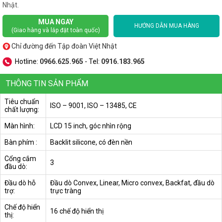
Nhật.
MUA NGAY
HƯỚNG DẪN MUA HÀNG
(Giao hàng và lắp đặt toàn quốc)
Chỉ đường đến Tập đoàn Việt Nhật
Hotline:
0966.625.965
- Tel:
0916.183.965
THÔNG TIN SẢN PHẨM
Tiêu chuẩn
ISO – 9001, ISO – 13485, CE
chất lượng:
Màn hình:
LCD 15 inch, góc nhìn rộng
Bàn phím :
Backlit silicone, có đèn nền
Cổng cắm
3
đầu dò:
Đầu dò hỗ
Đầu dò Convex, Linear, Micro convex, Backfat, đầu dò
trợ:
trực tràng
Chế độ hiển
16 chế độ hiển thị
thị: