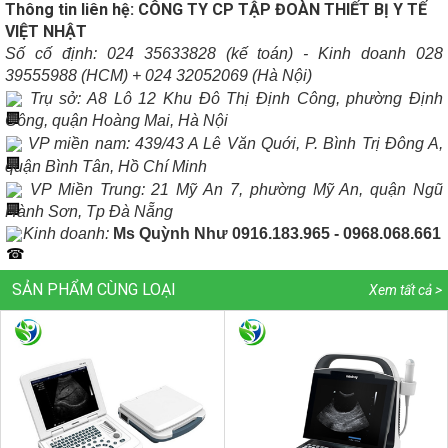
Thông tin liên hệ: CÔNG TY CP TẬP ĐOÀN THIẾT BỊ Y TẾ
VIỆT NHẬT
Số cố định: 024 35633828 (kế toán) - Kinh doanh 028
39555988 (HCM) + 024 32052069 (Hà Nội)
Trụ sở: A8 Lô 12 Khu Đô Thị Định Công, phường Định
Công, quận Hoàng Mai, Hà Nội
VP miền nam: 439/43 A Lê Văn Quới, P. Bình Trị Đông A,
quận Bình Tân, Hồ Chí Minh
VP Miền Trung: 21 Mỹ An 7, phường Mỹ An, quận Ngũ
Hành Sơn, Tp Đà Nẵng
Kinh doanh:
Ms Quỳnh Như
0916.183.965 - 0968.068.661
SẢN PHẨM CÙNG LOẠI
Xem tất cả >