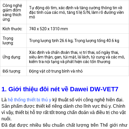
Công nghệ
Tự động dò tìm, xác định và tăng cường thông tin về
giảm đốm
đặc tính của các mô, tăng tỉ lệ S/N, làm rõ đường viền
sáng thích
mô
ứng:
Kích thước:
740 x 520 x 1310 mm
Trọng
Trọng lượng tịnh 26.6 kg; Trọng lượng tổng 40.6 kg
lượng:
Xác định và chẩn đoán thai, vị trí thai, số ngày thai,
Ứng dụng:
siêu âm thận, gan, túi mật, lá lách, tử cung và các mô,
kiểm tra nội tạng và phát hiện các tổn thương
Đối tượng:
Động vật cỡ trung bình và nhỏ
1. Giới thiệu đôi nét về Dawei DW-VET7
Là
hệ thống thiết bị thú y
kỹ thuật số với công nghệ hiện đại.
Sản phẩm được thiết kế riêng dành cho lĩnh vực thú y. Chính
vì vậy, thiết bị hỗ trợ rất tốt trong chẩn đoán và điều trị cho vật
nuôi.
Đã đạt được nhiều tiêu chuẩn chất lượng trên Thế giới như