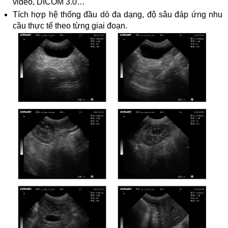
video, DICOM 3.0…
Tích hợp hệ thống đầu dò đa dạng, độ sâu đáp ứng nhu
cầu thực tế theo từng giai đoạn.