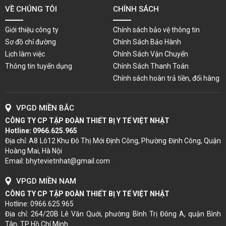
VỀ CHÚNG TÔI
CHÍNH SÁCH
Giới thiệu công ty
Chính sách bảo vệ thông tin
Sơ đồ chỉ đường
Chính Sách Bảo Hành
Lịch làm việc
Chính Sách Vận Chuyển
Thông tin tuyển dụng
Chính Sách Thanh Toán
Chính sách hoàn trả tiền, đổi hàng
VPGD MIỀN BẮC
CÔNG TY CP TẬP ĐOÀN THIẾT BỊ Y TẾ VIỆT NHẬT
Hotline:
0966.625.965
Địa chỉ: A8 Lô12 Khu Đô Thị Mới Định Công, Phường Định Công, Quận
Hoàng Mai, Hà Nội
Email: bhytevietnhat@gmail.com
VPGD MIỀN NAM
CÔNG TY CP TẬP ĐOÀN THIẾT BỊ Y TẾ VIỆT NHẬT
Hotline: 0966.625.965
Địa chỉ: 264/20B Lê Văn Quới, phường Bình Trị Đông A, quận Bình
Tân, TP Hồ Chí Minh